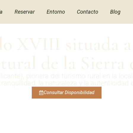
ía
Reservar
Entorno
Contacto
Blog
lo XVIII situada a 
ural de la Sierra
licante), pionera del turismo rural en la l
 tranquilidad, la naturaleza y la autenticidad
Consultar Disponibilidad