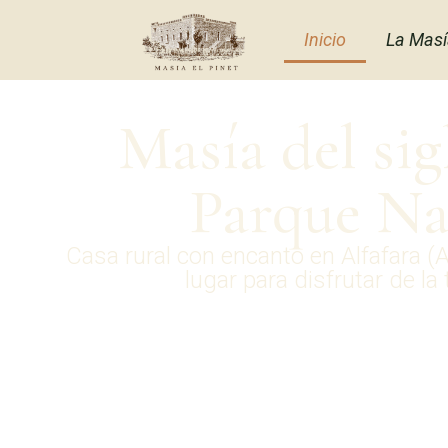
Inicio
La Mas
Masía del sig
Parque Nat
Casa rural con encanto en Alfafara (A
lugar para disfrutar de la